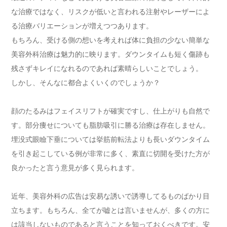
な治療ではなく、リスクが低いと言われる注射やレーザーによ
る治療バリエーションが増えつつあります。
もちろん、受ける側の想いを考えれば体に負担の少ない簡単な
美容外科治療は魅力的に映ります。ダウンタイムも短く傷跡も
残さずキレイになれるのであれば素晴らしいことでしょう。
しかし、そんなに都合よくいくのでしょうか？
顔のたるみはフェイスリフトが確実ですし、仕上がりも自然で
す。部分痩せについても脂肪吸引に勝る治療は存在しません。
埋没式眼瞼下垂については挙筋前転法よりも長いダウンタイム
を引き起こしている例が非常に多く、素直に切開を受けた方が
良かったと言う意見が多く見られます。
近年、美容外科の広告は安易な誘いで誘導してるものばかり目
立ちます。もちろん、全てが嘘とは言いませんが、多くの方に
は該当しないものであると言うことを知っておくべきです。安