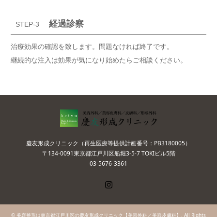
経過診察
STEP-3
治療効果の確認を致します。問題なければ終了です。
継続的な注入は効果が気になり始めたらご相談ください。
慶友形成クリニック（再生医療等提供計画番号：PB3180005）
〒134-0091東京都江戸川区船堀3-5-7 TOKIビル5階
03-5676-3361
Instagram
©
美容整形は東京都江戸川区の慶友形成クリニック【美容外科／美容皮膚科】
. All Rights