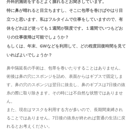
外科的施術をするとよく腫れるとお聞きしています。
特に鼻が晴れると目立ちますし、そこに包帯を巻けばやはり目
立つと思います、私はフルタイムで仕事をしていますので、有
休をどれほど使っても１週間が限度です。１週間でいつもどお
りの仕事復帰は可能でしょうか？
もしくは、年末、GWなどを利用して、どの程度回復時間を見て
いればよいでしょうか？
鼻中隔延長の手術は、包帯を巻いたりすることはありません。
術後は鼻の穴にスポンジを詰め、表面からはギプスで固定しま
す。鼻の穴のスポンジは翌日に抜去し、鼻のギプスは7日後の抜
糸の際に取り除きます。その時には不自然な状態ではありませ
ん。
また、現在はマスクを利用する方が多いので、長期間束縛され
ることではありません。7日後の抜糸が終われば普通の生活に戻
れるとお考えください。