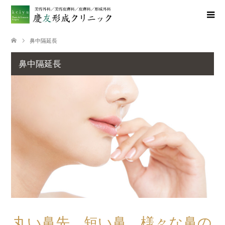
鼻中隔延長
鼻中隔延長
丸い鼻先、短い鼻。様々な鼻の