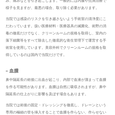
み、痛みなどを引き起こします。一般的には内服や点滴治療で
様子を見ますが、最悪の場合、取り除く必要があります。
当院では感染のリスクを引き越さないよう手術室の清浄度にこ
だわっています。扱い医療材料・医療器具の滅菌化、術野の消
毒の徹底だけでなく、クリーンルームの規格を取得し、室内の
落下細菌等をすべて除去した徹底的な衛生管理下で運営する手
術室を使用しています。美容外科でクリーンルームの規格を取
得しているのは国内で当院だけです。
– 血腫
鼻中隔延長の術後に出血が起こり、内部で血液が溜まって血腫
を作る可能性があります。血腫は自然に吸収されますが、鼻中
隔延長の仕上がりに影響を及ぼす場合もあります。
当院では術後の固定・ドレッシングを徹底し、ドレーンという
専用の極細の管を挿入することで血腫を作らない、作らせない