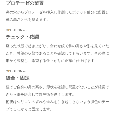
プロテーゼの留置
鼻の穴からプロテーゼを挿入し作製したポケット部分に留置し
鼻の高さと形を整えます。
O
P
ERATION – 5
チェック・確認
座った状態で起き上がり、合わせ鏡で鼻の高さや形を見ていた
だき、希望の状態であることを確認してもらいます。その際に
細かく調整し、希望する仕上がりに正確に仕上げます。
O
P
ERATION – 6
縫合・固定
鏡でご自身の鼻の高さ、形状を確認し問題がないことが確認で
きたら傷を縫合して隆鼻術を終了します。
術後はシリコンのずれや歪みを引き起こさないよう肌色のテー
プでしっかりと固定します。