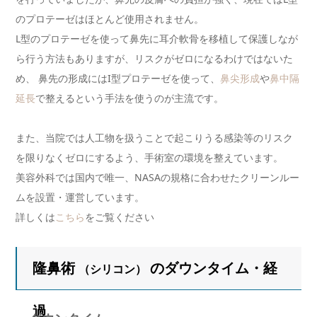
のプロテーゼはほとんど使用されません。
L型のプロテーゼを使って鼻先に耳介軟骨を移植して保護しなが
ら行う方法もありますが、リスクがゼロになるわけではないた
め、 鼻先の形成にはI型プロテーゼを使って、
鼻尖形成
や
鼻中隔
延長
で整えるという手法を使うのが主流です。
また、当院では人工物を扱うことで起こりうる感染等のリスク
を限りなくゼロにするよう、手術室の環境を整えています。
美容外科では国内で唯一、NASAの規格に合わせたクリーンルー
ムを設置・運営しています。
詳しくは
こちら
をご覧ください
隆鼻術
のダウンタイム・経
（シリコン）
過