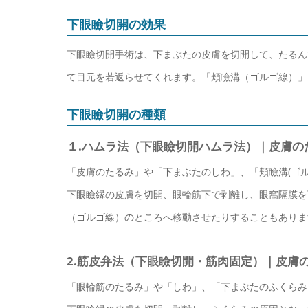
下眼瞼切開の効果
下眼瞼切開手術は、下まぶたの皮膚を切開して、たるん
て目元を若返らせてくれます。「頬瞼溝（ゴルゴ線）」
下眼瞼切開の種類
１.ハムラ法（下眼瞼切開ハムラ法）｜皮膚の
「皮膚のたるみ」や「下まぶたのしわ」、「頬瞼溝(ゴ
下眼瞼縁の皮膚を切開、眼輪筋下で剥離し、眼窩隔膜を
（ゴルゴ線）のところへ移動させたりすることもありま
2.筋皮弁法（下眼瞼切開・筋肉固定）｜皮膚
「眼輪筋のたるみ」や「しわ」、「下まぶたのふくらみ