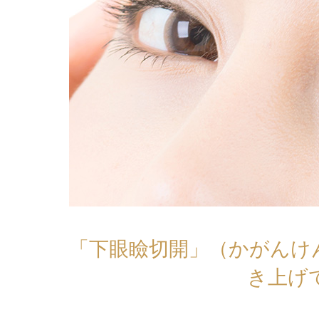
「下眼瞼切開」（かがんけ
き上げて