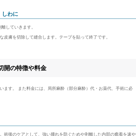
・しわに
剥離していきます。
な皮膚を切除して縫合します。テープを貼って終了です。
切開の特徴や料金
います。 また料金には、局所麻酔（部分麻酔）代・お薬代、手術に必
。術後のケアとして、強い腫れを防ぐためや剥離した内部の癒着を速や