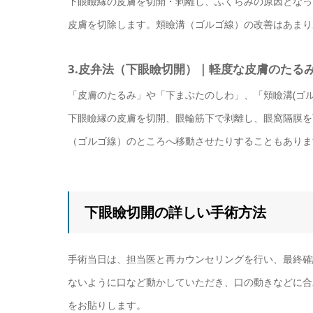
下眼瞼縁の皮膚を切開・剥離し、ふくらみの原因となっ
皮膚を切除します。頬瞼溝（ゴルゴ線）の改善はあまり
3.皮弁法（下眼瞼切開）｜軽度な皮膚のたる
「皮膚のたるみ」や「下まぶたのしわ」、「頬瞼溝(ゴ
下眼瞼縁の皮膚を切開、眼輪筋下で剥離し、眼窩隔膜を
（ゴルゴ線）のところへ移動させたりすることもありま
下眼瞼切開の詳しい手術方法
手術当日は、担当医と再カウンセリングを行い、最終確
ないように口など動かしていただき、口の動きなどに合
をお貼りします。