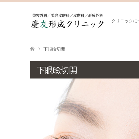
クリニックに
下眼瞼切開
下眼瞼切開