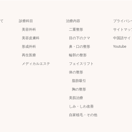
て
診療科目
治療内容
プライバシ
美容外科
二重整形
サイトマッ
美容皮膚科
目の下のクマ
中国語サイ
形成外科
鼻・口の整形
Youtube
再生医療
輪郭の整形
メディカルエステ
フェイスリフト
体の整形
脂肪吸引
胸の整形
美肌治療
しみ・しわ改善
自家植毛・その他