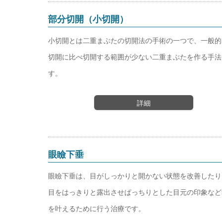
部分切開（小切開）
小切開とは二重まぶたの切開法の手術の一つで、一般的
切開に比べ切開する範囲が少ない二重まぶたを作る手法
す。
詳細
眼瞼下垂
眼瞼下垂は、目がしっかりと開かない状態を改善したり
目をはっきりと露出させぱっちりとした目元の印象など
を叶えるために行う治療です。