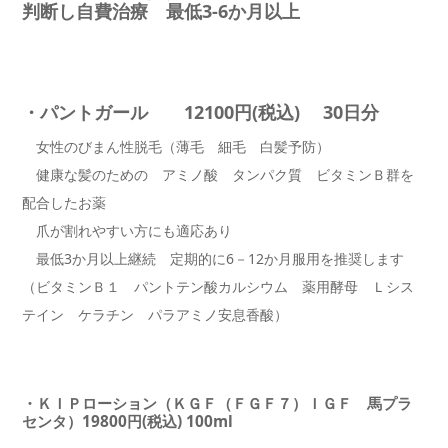
判断し自費治療 最低3-6か月以上
・パントガール 12100円(税込) 30日分
女性のびまん性脱毛（薄毛 細毛 白髪予防）
健康な髪のための アミノ酸 タンパク質 ビタミンＢ群を
配合したお薬
爪が割れやすい方にも適応あり
最低3か月以上継続 定期的に6－12か月服用を推奨します
（ビタミンＢ１ パントテン酸カルシウム 薬用酵母 Ｌシス
テイン ケラチン パラアミノ安息香酸）
・ＫＩＰローション（ＫＧＦ（ＦＧＦ７）ＩＧＦ 馬プラ
センタ）19800円(税込) 100ml