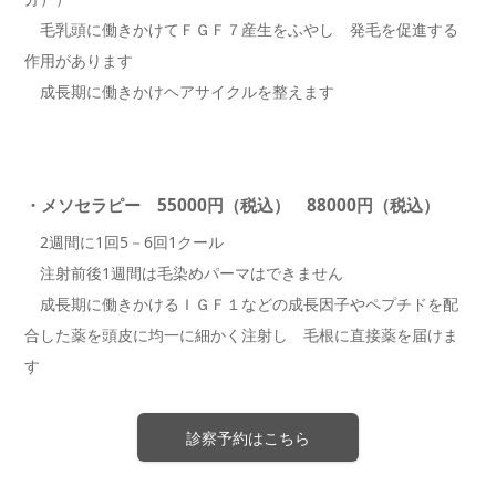
毛乳頭に働きかけてＦＧＦ７産生をふやし 発毛を促進する
作用があります
成長期に働きかけヘアサイクルを整えます
・メソセラピー 55000円（税込） 88000円（税込）
2週間に1回5－6回1クール
注射前後1週間は毛染めパーマはできません
成長期に働きかけるＩＧＦ１などの成長因子やペプチドを配
合した薬を頭皮に均一に細かく注射し 毛根に直接薬を届けま
す
診察予約はこちら