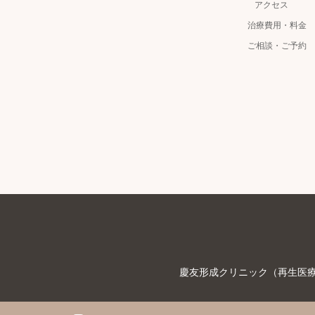
アクセス
治療費用・料金
ご相談・ご予約
慶友形成クリニック（再生医療等
tagram