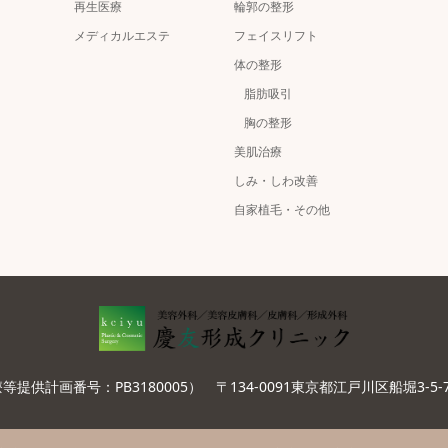
再生医療
輪郭の整形
メディカルエステ
フェイスリフト
体の整形
脂肪吸引
胸の整形
美肌治療
しみ・しわ改善
自家植毛・その他
提供計画番号：PB3180005）
〒134-0091東京都江戸川区船堀3-5-