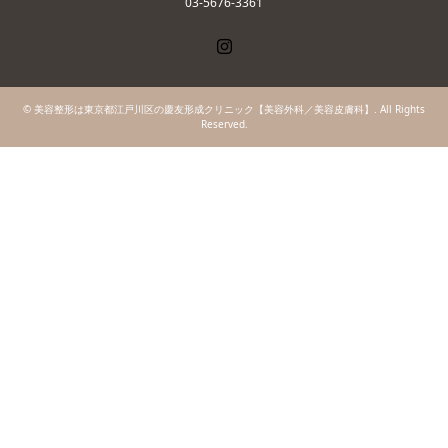
03-5676-3361
Instagram
©
美容整形は東京都江戸川区の慶友形成クリニック【美容外科／美容皮膚科】
. All Rights
Reserved.