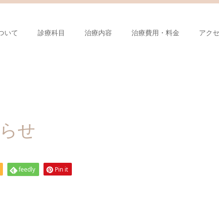
ついて
診療科目
治療内容
治療費用・料金
アク
知らせ
feedly
Pin it
。